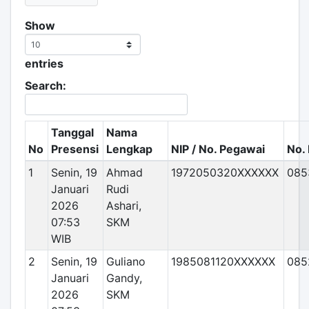
Show
entries
Search:
Tanggal
Nama
No
Presensi
Lengkap
NIP / No. Pegawai
No.
1
Senin, 19
Ahmad
1972050320XXXXXX
085
Januari
Rudi
2026
Ashari,
07:53
SKM
WIB
2
Senin, 19
Guliano
1985081120XXXXXX
085
Januari
Gandy,
2026
SKM