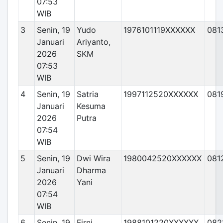
07:53
WIB
3
Senin, 19
Yudo
1976101119XXXXXX
081
Januari
Ariyanto,
2026
SKM
07:53
WIB
4
Senin, 19
Satria
1997112520XXXXXX
081
Januari
Kesuma
2026
Putra
07:54
WIB
5
Senin, 19
Dwi Wira
1980042520XXXXXX
081
Januari
Dharma
2026
Yani
07:54
WIB
6
Senin, 19
Firni
1988101220XXXXXX
082