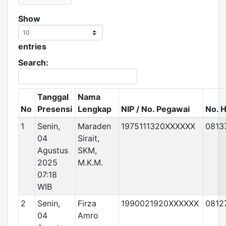
Show
entries
Search:
Tanggal
Nama
No
Presensi
Lengkap
NIP / No. Pegawai
No. 
1
Senin,
Maraden
1975111320XXXXXX
0813
04
Sirait,
Agustus
SKM,
2025
M.K.M.
07:18
WIB
2
Senin,
Firza
1990021920XXXXXX
0812
04
Amro