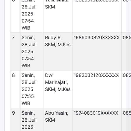
28 Juli
SKM
2025
07:54
WIB
7
Senin,
Rudy R,
1986030820XXXXXX
08
28 Juli
SKM, M.Kes
2025
07:54
WIB
8
Senin,
Dwi
1982032120XXXXXX
08
28 Juli
Marinajati,
2025
SKM, M.Kes
07:55
WIB
9
Senin,
Abu Yasin,
1974083019XXXXXX
08
28 Juli
SKM
2025