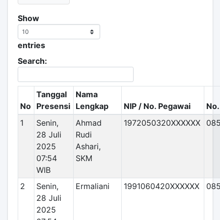
Show
entries
Search:
Tanggal
Nama
No
Presensi
Lengkap
NIP / No. Pegawai
No.
1
Senin,
Ahmad
1972050320XXXXXX
08
28 Juli
Rudi
2025
Ashari,
07:54
SKM
WIB
2
Senin,
Ermaliani
1991060420XXXXXX
08
28 Juli
2025